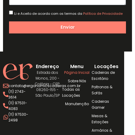
Li e Aceito de acordo com os termos da
Política de Privacidade
Enviar
Endereço
Menu
Locações
Estrada dos
Página Inicial
Cadeiras de
Monos, 200 -
Escritório
Sobre Nós
Colônia - CEP:
contato@ergonomicscadeiras.com.br
Poltronas &
Todas as
08260-155 -
(11) 2743-
Sofás
São Paulo/SP
Locações
3614
Cadeiras
(11) 97531-
Manutenção
Gamer
4083
(11) 97530-
Mesas &
2498
Estações
Armários &